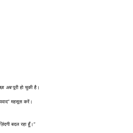
्छा
अब
पूरी हो चुकी है।
धन्यवाद” महसूस करें।
़िंदगी बदल रहा हूँ।”