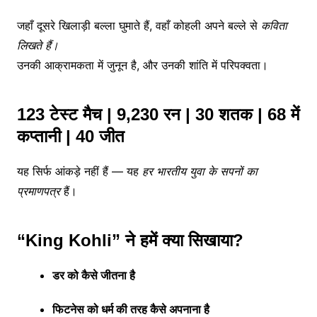
जहाँ
दूसरे
खिलाड़ी
बल्ला
घुमाते
हैं,
वहाँ
कोहली
अपने
बल्ले
से
कविता
लिखते
हैं।
उनकी
आक्रामकता
में
जुनून
है,
और
उनकी
शांति
में
परिपक्वता।
123
टेस्ट
मैच |
9,230
रन |
30
शतक |
68
में
कप्तानी |
40
जीत
यह
सिर्फ
आंकड़े
नहीं
हैं —
यह
हर
भारतीय
युवा
के
सपनों
का
प्रमाणपत्र
हैं।
“
King
Kohli”
ने
हमें
क्या
सिखाया?
डर
को
कैसे
जीतना
है
फिटनेस
को
धर्म
की
तरह
कैसे
अपनाना
है