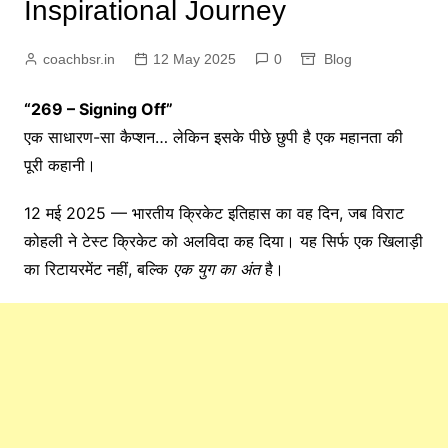
Inspirational Journey
coachbsr.in
12 May 2025
0
Blog
“
269 –
Signing
Off”
एक
साधारण-
सा
कैप्शन…
लेकिन
इसके
पीछे
छुपी
है
एक
महानता
की
पूरी
कहानी।
12
मई
2025 —
भारतीय
क्रिकेट
इतिहास
का
वह
दिन,
जब
विराट
कोहली
ने
टेस्ट
क्रिकेट
को
अलविदा
कह
दिया।
यह
सिर्फ
एक
खिलाड़ी
का
रिटायरमेंट
नहीं,
बल्कि
एक
युग
का
अंत
है।