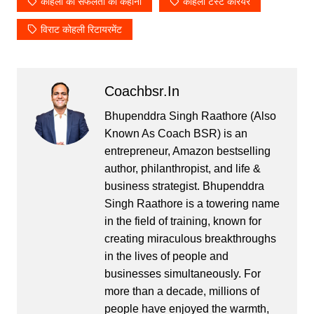
कोहली की सफलता की कहानी
कोहली टेस्ट करियर
विराट कोहली रिटायरमेंट
Coachbsr.in
Bhupenddra Singh Raathore (Also
Known As Coach BSR) is an
entrepreneur, Amazon bestselling
author, philanthropist, and life &
business strategist. Bhupenddra
Singh Raathore is a towering name
in the field of training, known for
creating miraculous breakthroughs
in the lives of people and
businesses simultaneously. For
more than a decade, millions of
people have enjoyed the warmth,