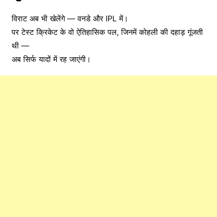
विराट
अब
भी
खेलेंगे —
वनडे
और
IPL
में।
पर
टेस्ट
क्रिकेट
के
वो
ऐतिहासिक
पल,
जिनमें
कोहली
की
दहाड़
गूंजती
थी —
अब
सिर्फ
यादों
में
रह
जाएंगी।