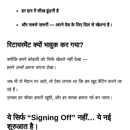
हर
हार
में
सीख
ढूंढनी
है
और
सबसे
ज़रूरी —
अपने
देश
के
लिए
दिल
से
खेलना
है।
रिटायरमेंट
क्यों
भावुक
कर
गया?
क्योंकि
हमने
कोहली
को
सिर्फ
खेलते
नहीं
देखा —
हमने
उनमें
अपना
सपना
देखा।
जब
भी
वो
मैदान
पर
आते,
तो
ऐसा
लगता
था
कि
हम
खुद
बैटिंग
करने
जा
रहे
हैं।
उनका
हर
चौका
हमारी
खुशी,
और
हर
शतक
हमारा
गर्व
बन
जाता।
ये
सिर्फ “
Signing
Off”
नहीं…
ये
नई
शुरुआत
है।