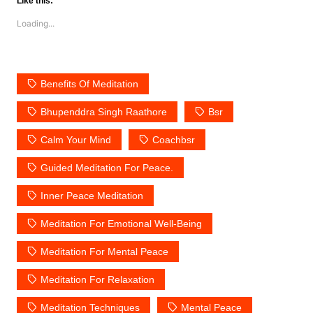
Like this:
Loading...
Benefits Of Meditation
Bhupenddra Singh Raathore
Bsr
Calm Your Mind
Coachbsr
Guided Meditation For Peace.
Inner Peace Meditation
Meditation For Emotional Well-Being
Meditation For Mental Peace
Meditation For Relaxation
Meditation Techniques
Mental Peace