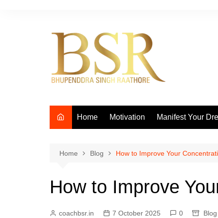
Skip
to
content
Home
Motivation
Manifest Your Dr
Home
Blog
How to Improve Your Concentrat
How to Improve You
coachbsr.in
7 October 2025
0
Blog