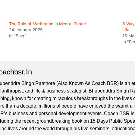
The Role of Meditation in Mental Peace
8 Ways
24 January 2025
Life
In "Blog"
15 Ma
In "Bl
oachbsr.in
upenddra Singh Raathore (Also Known As Coach BSR) is an ent
lanthropist, and life & business strategist. Bhupenddra Singh Ra
aining, known for creating miraculous breakthroughs in the lives
re than a decade, millions of people have enjoyed the warmth,
R’s business and personal development events. Coach BSR is t
cluding the recent groundbreaking book on 15 Days Public Sp
lac lives around the world through his live seminars, educationa