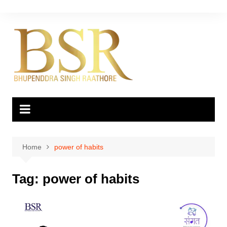
Skip
to
content
Home
power of habits
Tag:
power of habits