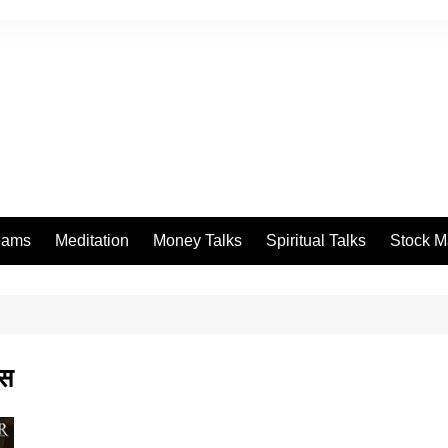
eams
Meditation
Money Talks
Spiritual Talks
Stock M
्स