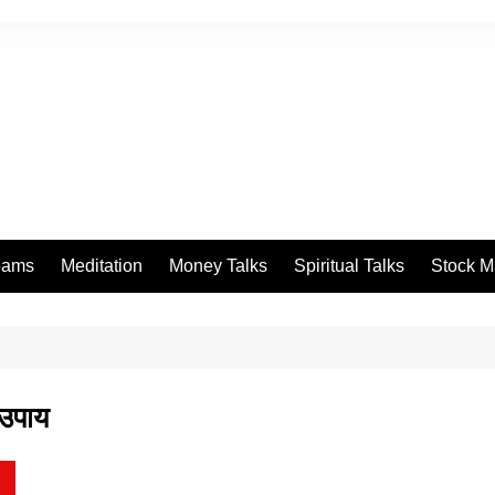
eams
Meditation
Money Talks
Spiritual Talks
Stock M
 उपाय