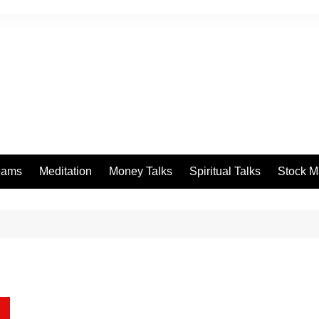
eams
Meditation
Money Talks
Spiritual Talks
Stock M