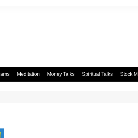
eams
Meditation
Money Talks
Spiritual Talks
Stock M